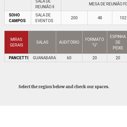
SALA DE
MESA DE REUNIÃO FI
REUNIÃO II
SOHO
SALA DE
200
48
102
CAMPOS
EVENTOS
ESPINHA
MIRAS
FORMATO
SALAS
AUDITÓRIO
DE
GERAIS
"U"
PEIXE
PANCETTI
GUANABARA
60
20
20
Select the region below and check our spaces.