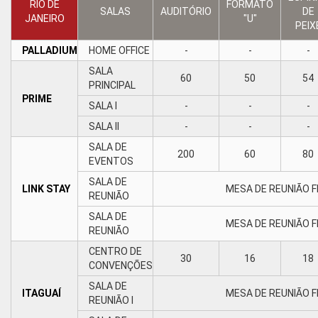
RIO DE
FORMATO
SALAS
AUDITÓRIO
DE
JANEIRO
"U"
PEIX
PALLADIUM
HOME OFFICE
-
-
-
SALA
60
50
54
PRINCIPAL
PRIME
SALA I
-
-
-
SALA II
-
-
-
SALA DE
200
60
80
EVENTOS
SALA DE
LINK STAY
MESA DE REUNIÃO F
REUNIÃO
SALA DE
MESA DE REUNIÃO F
REUNIÃO
CENTRO DE
30
16
18
CONVENÇÕES
SALA DE
ITAGUAÍ
MESA DE REUNIÃO F
REUNIÃO I